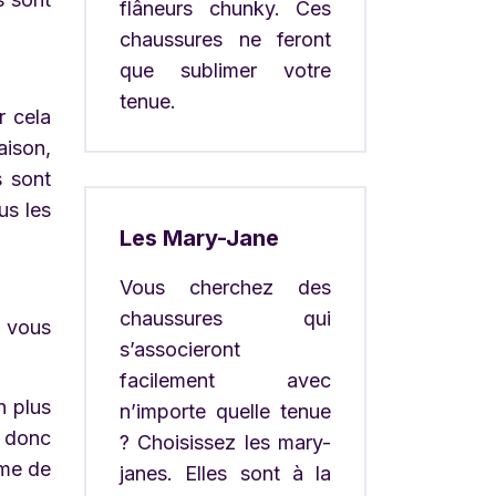
flâneurs chunky. Ces
chaussures ne feront
que sublimer votre
tenue.
r cela
aison,
s sont
us les
Les Mary-Jane
Vous cherchez des
chaussures qui
t vous
s’associeront
facilement avec
n plus
n’importe quelle tenue
t donc
? Choisissez les mary-
mme de
janes. Elles sont à la