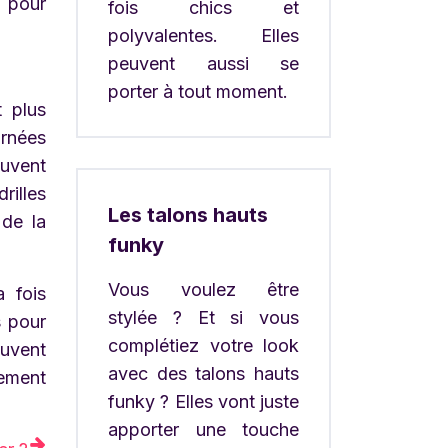
e pour
fois chics et
polyvalentes. Elles
peuvent aussi se
porter à tout moment.
t plus
urnées
euvent
rilles
Les talons hauts
 de la
funky
Vous voulez être
 fois
stylée ? Et si vous
s pour
complétiez votre look
ouvent
avec des talons hauts
ement
funky ? Elles vont juste
apporter une touche