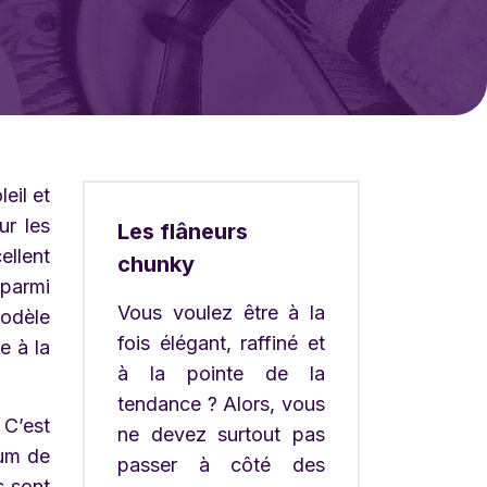
eil et
ur les
Les flâneurs
ellent
chunky
 parmi
Vous voulez être à la
modèle
fois élégant, raffiné et
e à la
à la pointe de la
tendance ? Alors, vous
 C’est
ne devez surtout pas
mum de
passer à côté des
s sont