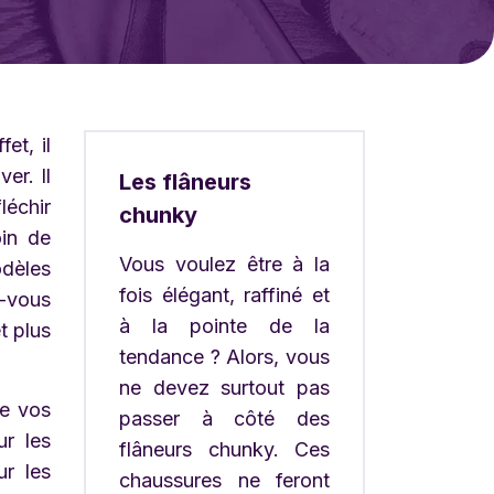
et, il
er. Il
Les flâneurs
léchir
chunky
oin de
Vous voulez être à la
odèles
fois élégant, raffiné et
-vous
à la pointe de la
t plus
tendance ? Alors, vous
ne devez surtout pas
de vos
passer à côté des
ur les
flâneurs chunky. Ces
ur les
chaussures ne feront