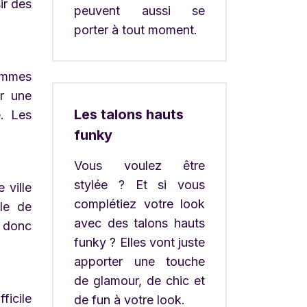
ir des
peuvent aussi se
porter à tout moment.
hommes
ir une
Les talons hauts
e. Les
funky
Vous voulez être
stylée ? Et si vous
 ville
complétiez votre look
lle de
avec des talons hauts
z donc
funky ? Elles vont juste
apporter une touche
de glamour, de chic et
ficile
de fun à votre look.