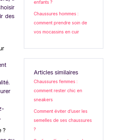
enfants ?
hoisir
Chaussures hommes :
ir des
comment prendre soin de
vos mocassins en cuir
ur
ent
Articles similaires
Chaussures femmes :
ité.
durer
comment rester chic en
sneakers
z-
Comment éviter d’user les
.
semelles de ses chaussures
?
e ?