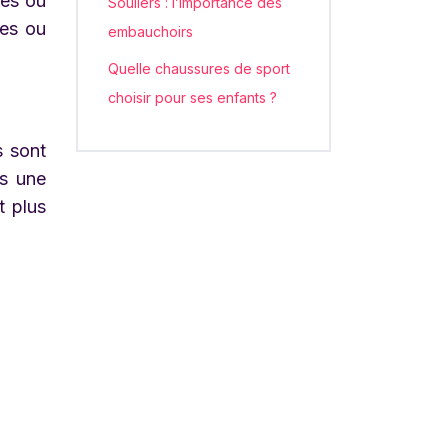
les ou
Souliers : l’importance des
ées ou
embauchoirs
Quelle chaussures de sport
choisir pour ses enfants ?
s sont
ns une
t plus